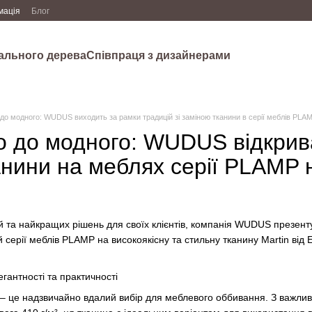
мація
Блог
рального дерева
Співпраця з дизайнерами
 до модного: WUDUS виходить за рамки традицій зі заміною тканини в серії меблів PLAM
о до модного: WUDUS відкрив
нини на меблях серії PLAMP на
й та найкращих рішень для своїх клієнтів, компанія WUDUS презенту
й серії меблів PLAMP на високоякісну та стильну тканину Martin від E
егантності та практичності
ca – це надзвичайно вдалий вибір для меблевого оббивання. З важлив