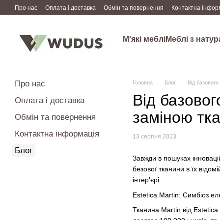
Перейти до основного контенту
Про нас
Оплата і доставка
Обмін та повернення
Контактна інфор
М'які меблі
Меблі з нату
Про нас
Головна
Блог
Від базового
Від базовог
Оплата і доставка
заміною тка
Обмін та повернення
Контактна інформація
13 серпня 2023
Блог
Завжди в пошуках інноваці
безової тканини в їх відомі
інтер'єрі.
Estetica Martin: Симбіоз ел
Тканина Martin від Esteti