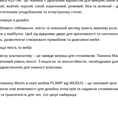
 вага 410 г/м², ця тканина є ідеальним варіантом для використання в
ний, жовтий, чорний, синій, коричневий, рожевий, беж та зелений –
 естетичним уподобанням та інтер'єрному стилю.
новація в дизайні
левого оббивання, якість та зовнішній вигляд грають важливу роль. 
у майбутнє. Цей хід відкриває двері для креативності та натхнення 
ть, дозволяючи створювати привабливі та довговічні меблі.
ща якість та вибір
кісну альтернативу – це завжди виграш для споживачів. Тканина Ma
датковий рівень якості. З міцністю та зносостійкістю, необхідними дл
задоволенням для кожного власника.
 тканину Martin в серії меблів PLAMP від WUDUS – це сміливий крок
аючи нові можливості для дизайну інтер'єрів та надаючи споживачам в
 та практичність для тих, хто цінує найкраще.