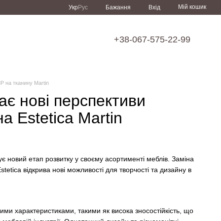
Мій кошик
Укр
Рус
Бажання
Вхід
+38-067-575-22-99
P на тканину Martin
ає нові перспективи
 Estetica Martin
є новий етап розвитку у своєму асортименті меблів. Заміна
stetica відкрива нові можливості для творчості та дизайну в
ими характеристиками, такими як висока зносостійкість, що