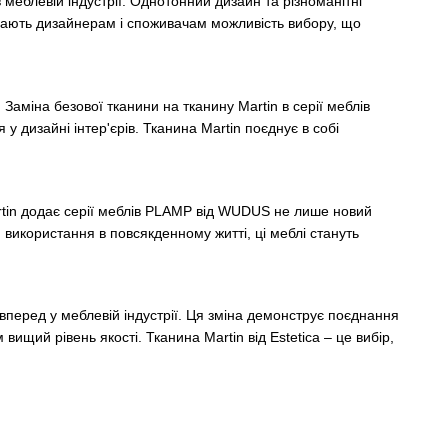
 меблевій індустрії. Однотонний дизайн та різноманітні
 дають дизайнерам і споживачам можливість вибору, що
Заміна безової тканини на тканину Martin в серії меблів
у дизайні інтер'єрів. Тканина Martin поєднує в собі
rtin додає серії меблів PLAMP від WUDUS не лише новий
я використання в повсякденному житті, ці меблі стануть
 вперед у меблевій індустрії. Ця зміна демонструє поєднання
ищий рівень якості. Тканина Martin від Estetica – це вибір,