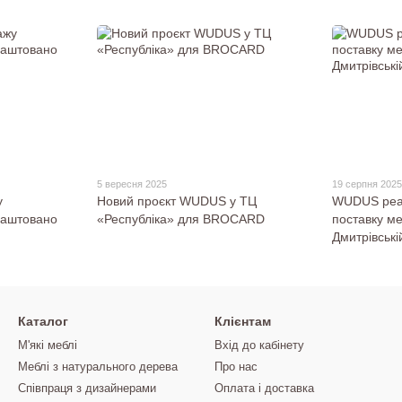
5 вересня 2025
19 серпня 202
у
Новий проєкт WUDUS у ТЦ
WUDUS реал
блаштовано
«Республіка» для BROCARD
поставку ме
Дмитрівські
Каталог
Клієнтам
М'які меблі
Вхід до кабінету
Меблі з натурального дерева
Про нас
Співпраця з дизайнерами
Оплата і доставка