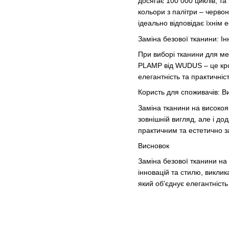
досягає 100 000 циклів, та
кольори з палітри – черво
ідеально відповідає їхнім
Заміна безової тканини: Ін
При виборі тканини для меб
PLAMP від WUDUS – це крок 
елегантність та практичніс
Користь для споживачів: Ви
Заміна тканини на високоя
зовнішній вигляд, але і до
практичним та естетично 
Висновок
Заміна безової тканини на
інновацій та стилю, виклик
який об'єднує елегантність