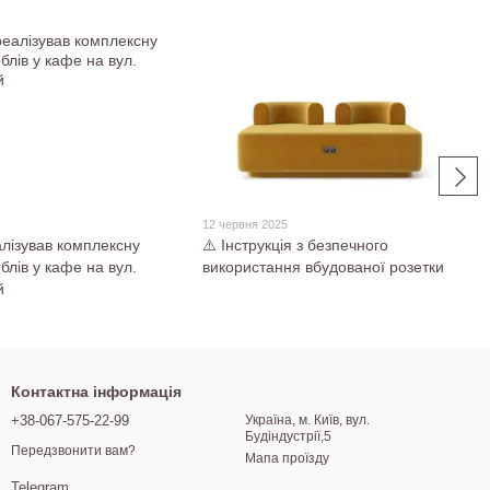
5
12 червня 2025
ізував комплексну
⚠️ Інструкція з безпечного
блів у кафе на вул.
використання вбудованої розетки
й
Контактна інформація
+38-067-575-22-99
Україна, м. Київ, вул.
Будіндустрії,5
Передзвонити вам?
Мапа проїзду
Telegram