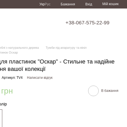
Мій кошик
Укр
Рус
Бажання
Вхід
+38-067-575-22-99
еблі з натурального дерева
Тумби під апаратуру та вініл
тинок Оскар
ля пластинок "Оскар" - Стильне та надійне
ння вашої колекції
Артикул: TV4
Написати відгук
 грн
В бажання
олір