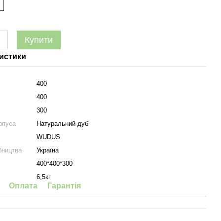
Купити
истики
400
400
300
рпуса
Натуральний дуб
WUDUS
бництва
Україна
400*400*300
6,5кг
Оплата
Гарантія