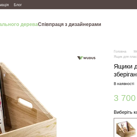
мація
Блог
рального дерева
Співпраця з дизайнерами
Головна
М
Ящик для плас
Ящики д
зберіга
В наявності
3 700
Виберіть к