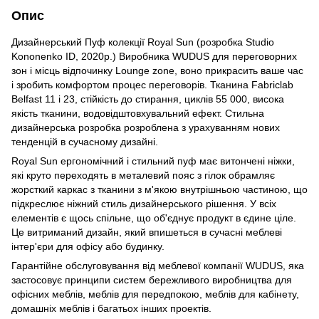
Опис
Дизайнерський Пуф колекції Royal Sun (розробка Studio
Kononenko ID, 2020р.) Виробника WUDUS для переговорних
зон і місць відпочинку Lounge zone, воно прикрасить ваше час
і зробить комфортом процес переговорів. Тканина Fabriclab
Belfast 11 і 23, стійкість до стирання, циклів 55 000, висока
якість тканини, водовідштовхувальний ефект. Стильна
дизайнерська розробка розроблена з урахуванням нових
тенденцій в сучасному дизайні.
Royal Sun ергономічний і стильний пуф має витончені ніжки,
які круто переходять в металевий пояс з гілок обрамляє
жорсткий каркас з тканини з м'якою внутрішньою частиною, що
підкреслює ніжний стиль дизайнерського рішення. У всіх
елементів є щось спільне, що об'єднує продукт в єдине ціле.
Це витриманий дизайн, який впишеться в сучасні меблеві
інтер'єри для офісу або будинку.
Гарантійне обслуговування від меблевої компанії WUDUS, яка
застосовує принципи систем бережливого виробництва для
офісних меблів, меблів для передпокою, меблів для кабінету,
домашніх меблів і багатьох інших проектів.