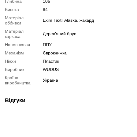
Глибина
106
Висота
84
Матеріал
Exim Textil Alaska, жакард
оббивки
Матеріал
Дерев'яний брус
каркаса
Наповнювач
ППУ
Механізм
Єврокнижка
Ніжки
Пластик
Виробник
WUDUS
Країна
Україна
виробництва
Відгуки